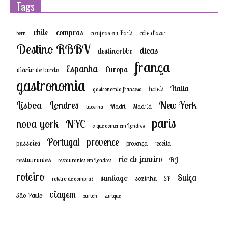
Tags
chile
compras
compras em Paris
côte d'azur
bern
Destino RBBV
dicas
destinorbbv
frança
Espanha
Europa
diário de bordo
gastronomia
Italia
hoteis
gastronomia francesa
New York
Lisboa
Londres
Madri
Madrid
lucerna
paris
nova york
NYC
o que comer em Londres
provence
Portugal
passeios
provença
receita
rio de janeiro
restaurantes
RJ
restaurantes em Londres
roteiro
Suíça
santiago
sozinha
SP
roteiro de compras
viagem
São Paulo
zurich
zurique