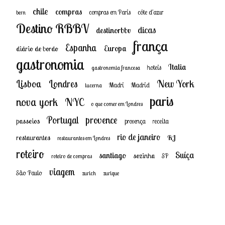
chile
compras
compras em Paris
côte d'azur
bern
Destino RBBV
dicas
destinorbbv
frança
Espanha
Europa
diário de bordo
gastronomia
Italia
hoteis
gastronomia francesa
New York
Lisboa
Londres
Madri
Madrid
lucerna
paris
nova york
NYC
o que comer em Londres
provence
Portugal
passeios
provença
receita
rio de janeiro
restaurantes
RJ
restaurantes em Londres
roteiro
Suíça
santiago
sozinha
SP
roteiro de compras
viagem
São Paulo
zurich
zurique