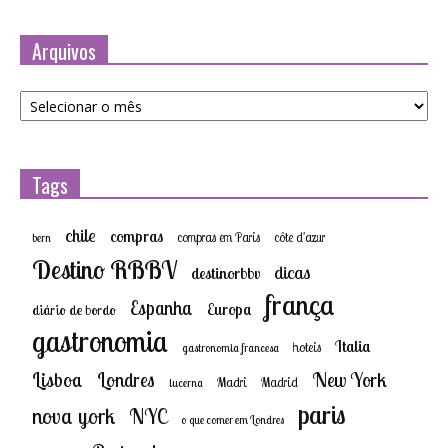
Arquivos
Arquivos
Tags
chile
compras
compras em Paris
côte d'azur
bern
Destino RBBV
dicas
destinorbbv
frança
Espanha
Europa
diário de bordo
gastronomia
Italia
hoteis
gastronomia francesa
New York
Lisboa
Londres
Madri
Madrid
lucerna
paris
nova york
NYC
o que comer em Londres