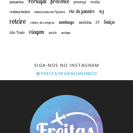
provence
Portugal
passeios
provença
receita
rio de janeiro
restaurantes
RJ
restaurantes em Londres
roteiro
Suíça
santiago
sozinha
SP
roteiro de compras
viagem
São Paulo
zurich
zurique
SIGA-NOS NO INSTAGRAM
@FREITASPARAOMUNDO