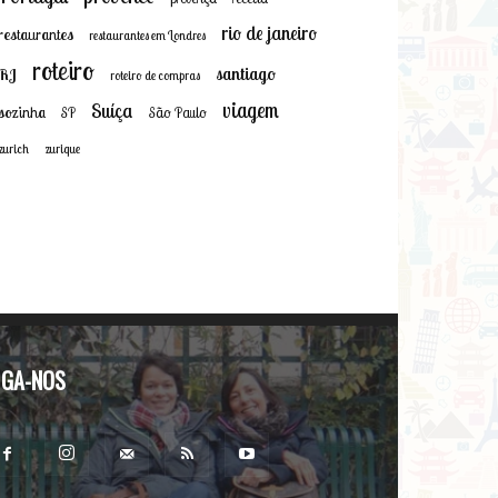
rio de janeiro
restaurantes
restaurantes em Londres
roteiro
santiago
RJ
roteiro de compras
viagem
Suíça
sozinha
SP
São Paulo
zurich
zurique
IGA-NOS