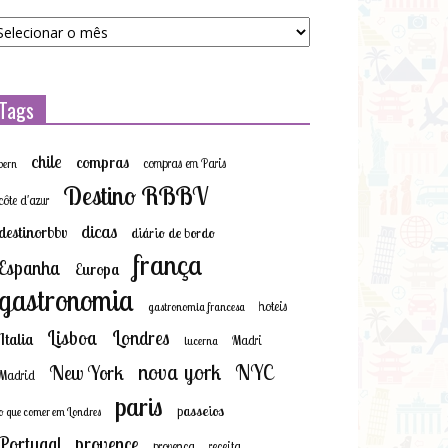
quivos
Tags
chile
compras
compras em Paris
bern
Destino RBBV
côte d'azur
dicas
destinorbbv
diário de bordo
frança
Espanha
Europa
gastronomia
hoteis
gastronomia francesa
Lisboa
Londres
Italia
Madri
lucerna
nova york
NYC
New York
Madrid
paris
passeios
o que comer em Londres
provence
Portugal
provença
receita