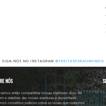
SIGA-NOS NO INSTAGRAM
@FREITASPARAOMUNDO
RE NÓS
S
 vamos então compartilhar nossas melhores dicas de
em e detalhes das nossas aventuras e desventuras.
mos conselhos práticos sobre os locais que visitarmos.