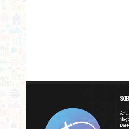
SOB
Aqui
viag
Dare