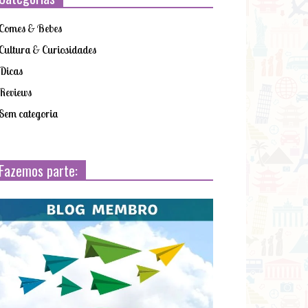
Comes & Bebes
Cultura & Curiosidades
Dicas
Reviews
Sem categoria
Fazemos parte: