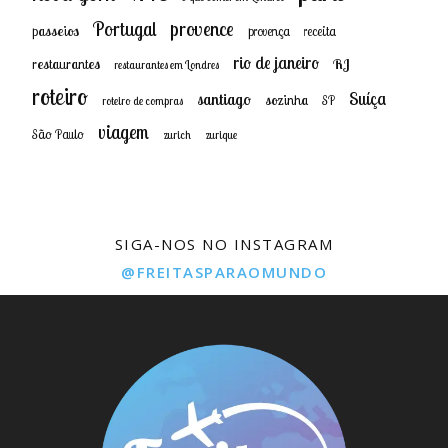
provence
Portugal
passeios
provença
receita
rio de janeiro
restaurantes
RJ
restaurantes em Londres
roteiro
Suíça
santiago
sozinha
SP
roteiro de compras
viagem
São Paulo
zurich
zurique
SIGA-NOS NO INSTAGRAM
@FREITASPARAOMUNDO