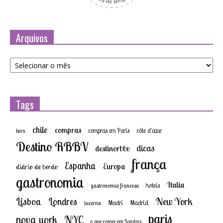
Arquivos
Arquivos
Tags
chile
compras
compras em Paris
côte d'azur
bern
Destino RBBV
dicas
destinorbbv
frança
Espanha
Europa
diário de bordo
gastronomia
Italia
hoteis
gastronomia francesa
New York
Lisboa
Londres
Madri
Madrid
lucerna
paris
nova york
NYC
o que comer em Londres