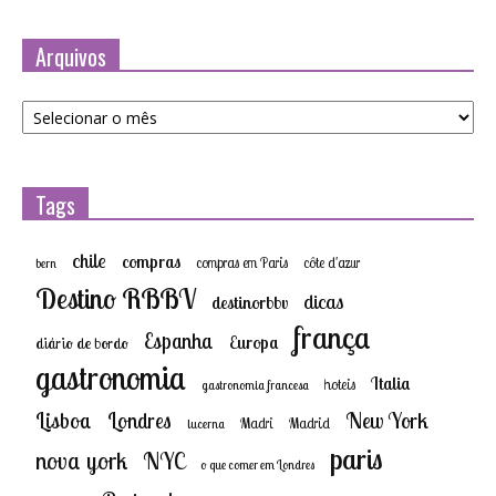
Arquivos
Arquivos
Tags
chile
compras
compras em Paris
côte d'azur
bern
Destino RBBV
dicas
destinorbbv
frança
Espanha
Europa
diário de bordo
gastronomia
Italia
hoteis
gastronomia francesa
New York
Lisboa
Londres
Madri
Madrid
lucerna
paris
nova york
NYC
o que comer em Londres