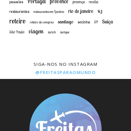
provence
Portugal
passeios
provença
receita
rio de janeiro
restaurantes
RJ
restaurantes em Londres
roteiro
Suíça
santiago
sozinha
SP
roteiro de compras
viagem
São Paulo
zurich
zurique
SIGA-NOS NO INSTAGRAM
@FREITASPARAOMUNDO