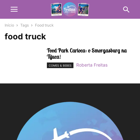
Início
Tags
Food truck
food truck
Food Park Carioca: o Smorgasburg na
Tijuca!
Roberta Freitas
COMES & BEBES