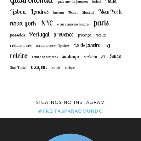
Italia
hoteis
gastronomia francesa
New York
Lisboa
Londres
Madri
Madrid
lucerna
paris
nova york
NYC
o que comer em Londres
provence
Portugal
passeios
provença
receita
rio de janeiro
restaurantes
RJ
restaurantes em Londres
roteiro
Suíça
santiago
sozinha
SP
roteiro de compras
viagem
São Paulo
zurich
zurique
SIGA-NOS NO INSTAGRAM
@FREITASPARAOMUNDO