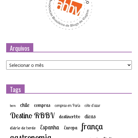
Arquivos
Arquivos
Tags
chile
compras
compras em Paris
côte d'azur
bern
Destino RBBV
dicas
destinorbbv
frança
Espanha
Europa
diário de bordo
gastronomia