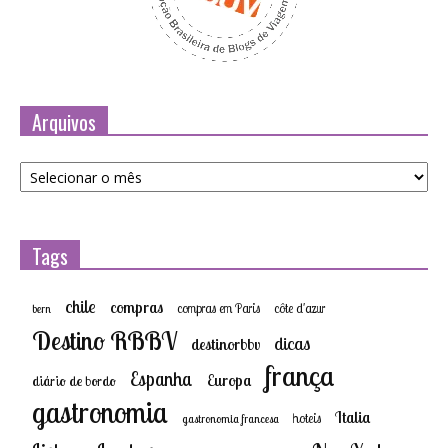
Arquivos
Arquivos
Tags
chile
compras
compras em Paris
côte d'azur
bern
Destino RBBV
dicas
destinorbbv
frança
Espanha
Europa
diário de bordo
gastronomia
Italia
hoteis
gastronomia francesa