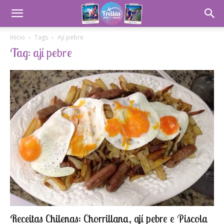
Início
Tags
Ají pebre
Tag: ají pebre
Receitas Chilenas: Chorrillana, ají pebre e Piscola