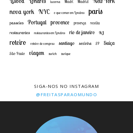
New York
Lisboa
Londres
Madri
Madrid
lucerna
paris
nova york
NYC
o que comer em Londres
provence
Portugal
passeios
provença
receita
rio de janeiro
restaurantes
RJ
restaurantes em Londres
roteiro
Suíça
santiago
sozinha
SP
roteiro de compras
viagem
São Paulo
zurich
zurique
SIGA-NOS NO INSTAGRAM
@FREITASPARAOMUNDO